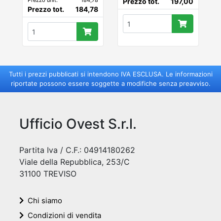
Prezzo unit.
184,78
Prezzo tot.
197,00
ORDINAZIONE
Prezzo tot.
184,78
Tutti i prezzi pubblicati si intendono IVA ESCLUSA. Le informazioni
riportate possono essere soggette a modifiche senza preavviso.
Ufficio Ovest S.r.l.
Partita Iva / C.F.: 04914180262
Viale della Repubblica, 253/C
31100 TREVISO
Chi siamo
Condizioni di vendita