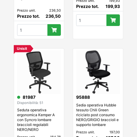
Prezzo unit.
199,93
Prezzo tot.
199,93
Prezzo unit.
236,50
Prezzo tot.
236,50
Unisit
81987
95888
Disponibilità: 51
Sedia operativa Hubble
Seduta operativa
tessuto Chili Green
ergonomica Kemper A
riciclato post consumo
con Syncro lombare
NERO/GRIGIO braccioli e
braccioli regolabili
supporto lombare
NERO/NERO
regolabili NERO/NERO
Prezzo unit.
197,00
Unisit - SU