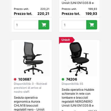
Unisit (UNI EN1335 B e
D.L. 81/08)
Prezzo unit.
220,21
Prezzo unit.
199,93
Prezzo tot.
220,21
Prezzo tot.
199,93
Unisit
74206
103687
Disponibilità: 55
Disponibilità: 0 - Richiedi
previsioni di arrivo al
Sedia operativa Hubble
nostro staff.
schienale in rete con
lombare e braccioli
Seduta operativa
regolabili NERO/NERO
ergonomica Aurora
Unisit (UNI EN1335 B e
CHLN18 braccioli
D.L. 81/08)
regolabili nero - Unisit