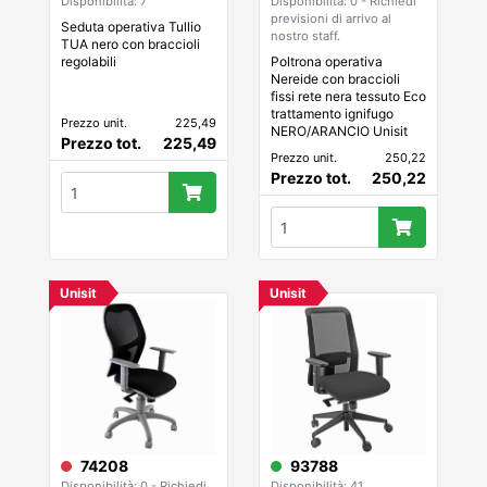
Disponibilità: 7
Disponibilità: 0 - Richiedi
previsioni di arrivo al
Seduta operativa Tullio
nostro staff.
TUA nero con braccioli
regolabili
Poltrona operativa
Nereide con braccioli
fissi rete nera tessuto Eco
trattamento ignifugo
Prezzo unit.
225,49
NERO/ARANCIO Unisit
Prezzo tot.
225,49
Prezzo unit.
250,22
Prezzo tot.
250,22
Unisit
Unisit
74208
93788
Disponibilità: 0 - Richiedi
Disponibilità: 41