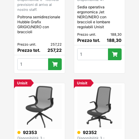
previsioni di arrivo al
Sedia operativa
nostro staff.
ergonomica Jet
Poltrona semidirezionale
NERO/NERO con
Hubble Grafix
braccioli e lombare
GRIGIO/NERO con
regolabili Unisit
braccioli
Prezzo unit.
188,30
Prezzo tot.
188,30
Prezzo unit.
257,22
Prezzo tot.
257,22
Unisit
Unisit
92353
92352
Disponibilità: 3 -
Disponibilità: 3 -