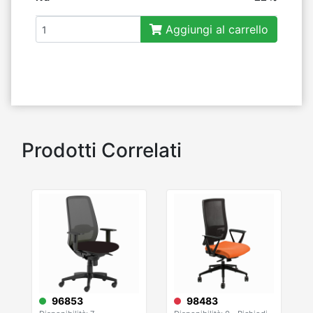
Aggiungi al carrello
Prodotti Correlati
96853
98483