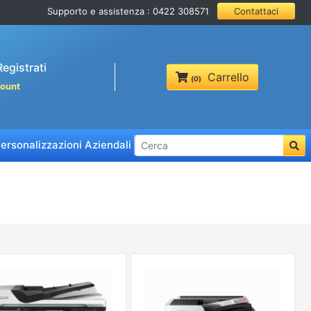
Supporto e assistenza : 0422 308571
Contattaci
edi / Registrati
Carrello
(
0
)
count
ersonalizzazioni Aziendali