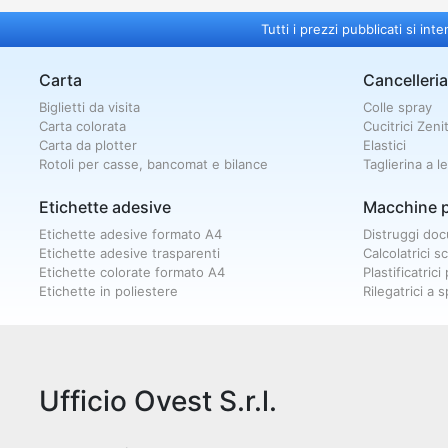
Tutti i prezzi pubblicati si 
Carta
Cancelleria
Biglietti da visita
Colle spray
Carta colorata
Cucitrici Zeni
Carta da plotter
Elastici
Rotoli per casse, bancomat e bilance
Taglierina a l
Etichette adesive
Macchine p
Etichette adesive formato A4
Distruggi doc
Etichette adesive trasparenti
Calcolatrici s
Etichette colorate formato A4
Plastificatrici
Etichette in poliestere
Rilegatrici a s
Ufficio Ovest S.r.l.