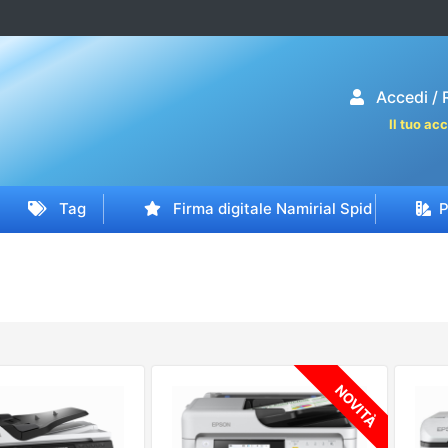
Acc
Il tuo ac
Tag
Firma digitale Namirial Spid
P
NOVITÀ