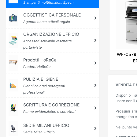
Stampanti multifunzioni Epson
OGGETTISTICA PERSONALE
Agende borse articoli regalo
ORGANIZZAZIONE UFFICIO
Accessori scrivania vaschette
portariviste
WF-C579
Prodotti HoReCa
E
Prodotti HoReCa
PULIZIA E IGIENE
VENDITA E
Bidoni colorati detergenti
professionali
Disponibili s
usare con il 
SCRITTURA E CORREZIONE
Prossimi arr
Penne evidenziatori e correttori
energetico e
SEDIE MILANI UFFICIO
Nel punto ve
Sedie Milani ufficio