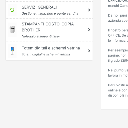
UFFICIO OV
marchi Cano
SERVIZI GENERALI
Gestione magazzino e punto vendita
Da noi puoi 
azienda spec
STAMPANTI COSTO-COPIA
BROTHER
Il nostro pe
OFFICE. Se d
Noleggio stampanti laser
le informazi
Totem digitali e schermi vetrina
Per esempio
Totem digitali e schermi vetrina
pagine, non 
il grado ZER
Nel punto v
lavora in m
Per i vostri 
online e bon
disponibili i