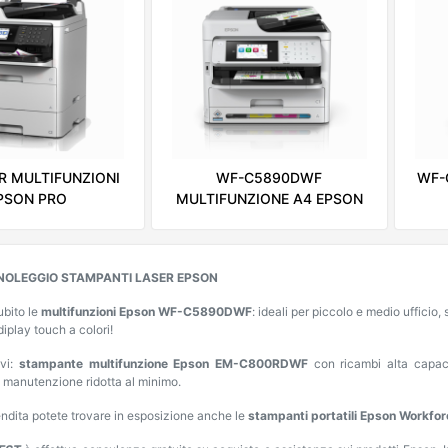
R MULTIFUNZIONI
WF-C5890DWF
WF-
PSON PRO
MULTIFUNZIONE A4 EPSON
 NOLEGGIO STAMPANTI LASER EPSON
ubito le
multifunzioni Epson WF-C5890DWF
: ideali per piccolo e medio uffici
diplay touch a colori!
ivi:
stampante multifunzione Epson EM-C800RDWF
con ricambi alta capac
 manutenzione ridotta al minimo.
ndita potete trovare in esposizione anche le
stampanti portatili Epson Workf