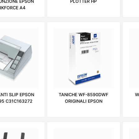
UNZIONE EPSON
PLOTTER HP
KFORCE A4
TANICHE WF-8590DWF
NTI SLIP EPSON
W
ORIGINALI EPSON
95 C31C163272