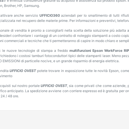
EST
è effettua consulenze gratuite su acquisto e assistenza sui prodotti Epson. In
n, Brother, HP, Samsung.
attivare anche servizio
UFFICIO360
aziendali per lo smaltimento di tutti rifi
ializzata nel recupero delle materie prime. Per informazioni e preventivi, telefon
rsonale di vendita è pronto a consigliarti nella scelta della soluzione più adat
esideri confrontare i vantaggi di un contratto di noleggio stampanti a costo copi
oni commerciali e tecniche che ti permetteranno di capire in modo chiaro e semp
: le nuove tecnologie di stampa a freddo
multifunzioni Epson WorkForce RI
richiedono i costosi tamburi fotoconduttori tipici delle stampanti laser. Meno pe
O EMISSIONI di particelle nocive, e un grande risparmio di energia elettrica.
endita
UFFICIO OVEST
potete trovare in esposizione tutte le novità Epson, co
ovimento
acquisti sul nostro portale
UFFICIO OVEST
, sia come privati che come aziende, p
ifico anticipato. La spedizione avviene con corriere espresso ed è gratuita per or
n 24 / 48 ore.