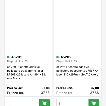
45201
45202
Disponibilità: 23
Disponibilità: 89
cf. 25ff Etichette adesive
cf. 25ff Etichette adesive
poliestere trasparente laser
poliestere trasparente L7567 A4
L7563-25 lasere A4 99,1x38,1
laser 210x297mm (1et/fg) Avery
mm Avery
Prezzo unit.
37,88
Prezzo unit.
37,88
Prezzo tot.
37,88
Prezzo tot.
37,88